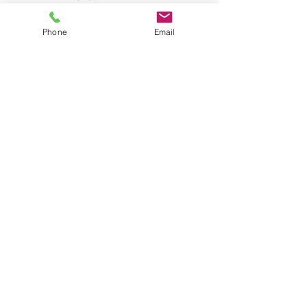
は一切かかりません。
Phone
Email
無料査定！出張査定！車を売るなら
車買取センター買王へ
中古車・新古車・事故車・廃車にするしかない
車でも車買取センター買王なら高価買取いたし
ます！！
※ 特に軽自動車と４ＷＤの買取は、お電話の際
にお申し出ください♪
メール査定はkao123@vesta.ocn.ne.jp
まずは、お気軽にお電話ください。
0120-58-9683