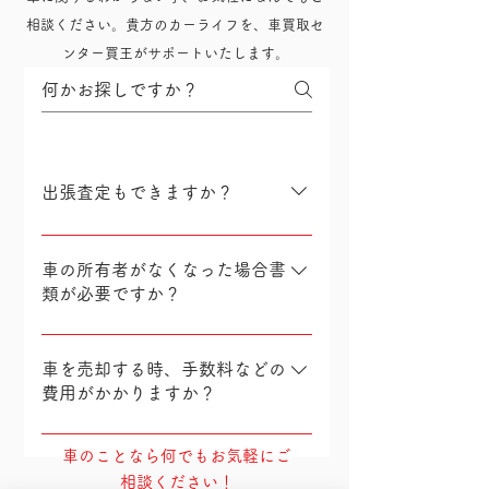
相談ください。貴方のカーライフを、車買取セ
ンター買王がサポートいたします。
出張査定もできますか？
もちろんできます！お電話でご連
絡頂くと、ご自宅でも会社にでも
車の所有者がなくなった場合書
ご希望の場所にお伺いして査定を
類が必要ですか？
させていただきます。
相続人の印鑑証明書と戸籍謄本な
どが、必要です。相続の状況や地
車を売却する時、手数料などの
域により異なりますので、詳しく
費用がかかりますか？
はお問合せください。
手数料は一切かかりません。査定
車のことなら何でもお気軽にご
から買取までの手続きを含め費用
相談ください！